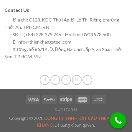
Contact Us
Địa chỉ: C128, KDC Thới An, Đ. Lê Thị Riêng, phường
Thới An, TPHCM, VN
SĐT: (+84) 328 375 246 - Hotline: 0903 978 600
E: info@thienkhangsteel.com
Xưởng: Số 86/1K, Đ. Đồng Bà Canh, ấp 9, xã Xuân Thới
Sơn, TPHCM, VN
OUR STORES
Copyright © 2020
CÔNG TY TNHH KẾT CẤU THÉP THIÊN
KHANG
.
Đã đăng kí bản quyền.