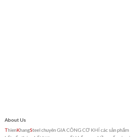
About Us
T
hien
K
hang
S
teel chuyên GIA CÔNG CƠ KHÍ các sản phẩm