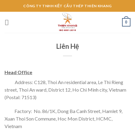
Skip
CÔNG TY TNHH KẾT CẤU THÉP THIÊN KHANG
to
content
0
Liên Hệ
Head Office
Address: C128, Thoi An residential area, Le Thi Rieng
street, Thoi An ward, District 12, Ho Chi Minh city, Vietnam
(Postal: 71513)
Factory: No. 86/1K, Dong Ba Canh Street, Hamlet 9,
Xuan Thoi Son Commune, Hoc Mon District, HCMC,
Vietnam