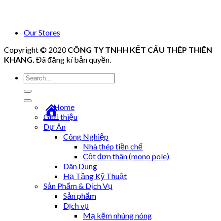
Our Stores
Copyright © 2020
CÔNG TY TNHH KẾT CẤU THÉP THIÊN
KHANG
.
Đã đăng kí bản quyền.
Tìm
kiếm:
Home
Giới thiệu
Dự Án
Công Nghiệp
Nhà thép tiền chế
Cột đơn thân (mono pole)
Dân Dụng
Hạ Tầng Kỹ Thuật
Sản Phẩm & Dịch Vụ
Sản phẩm
Dịch vụ
Mạ kẽm nhúng nóng