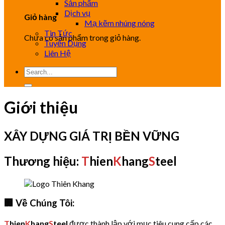
Sản phẩm
Dịch vụ
Giỏ hàng
Mạ kẽm nhúng nóng
Tin Tức
Chưa có sản phẩm trong giỏ hàng.
Tuyển Dụng
Liên Hệ
Tìm
kiếm:
Giới thiệu
XÂY DỰNG GIÁ TRỊ BỀN VỮNG
Thương hiệu:
T
hien
K
hang
S
teel
🏢 Về Chúng Tôi:
T
hien
K
hang
S
tee
l
được thành lập với mục tiêu cung cấp các