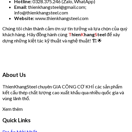
Hotline:
0328.375.246 (Zalo, WhatApp)
Email:
thienkhangsteel@gmail.com;
info@thienkhangsteel.com
Website:
www.thienkhangsteel.com
Chúng tôi chân thành cảm ơn sự tin tưởng và lựa chọn của quý
khách hàng. Hãy đồng hành cùng
T
hien
K
hang
S
teel
để xây
dựng những kiệt tác kỹ thuật và nghệ thuật! 🏗️🌟
About Us
T
hien
K
hang
S
teel chuyên GIA CÔNG CƠ KHÍ các sản phẩm
kết cấu thép chất lượng cao xuất khẩu qua nhiều quốc gia và
vùng lãnh thổ.
Xem thêm
Quick Links
Dự Án Mới Nhất