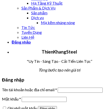
Hạ Tầng Kỹ Thuật
Sản Phẩm & Dịch Vụ
Sản phẩm
Dịch vụ
Mạ kẽm nhúng nóng
Tin Tức
Tuyển Dụng
Liên Hệ
Đăng nhập
T
hien
K
hang
S
teel
"Uy Tín - Sáng Tạo - Cải Tiến Liên Tục”
Từng bước tạo nên giá trị
Đăng nhập
Tên tài khoản hoặc địa chỉ email
*
Mật khẩu
*
Ghi nhớ mật khẩu
Đăng nhập