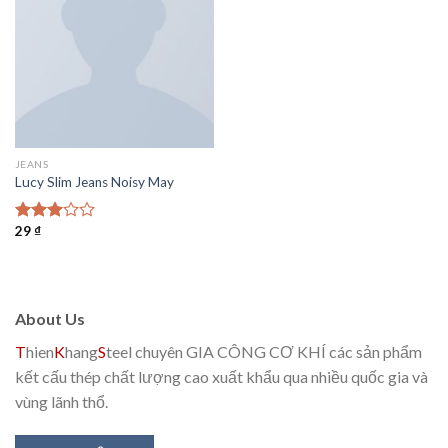
wishlist
JEANS
Lucy Slim Jeans Noisy May
29
₫
Được
xếp
hạng
3.00
5
sao
About Us
T
hien
K
hang
S
teel chuyên GIA CÔNG CƠ KHÍ các sản phẩm
kết cấu thép chất lượng cao xuất khẩu qua nhiều quốc gia và
vùng lãnh thổ.