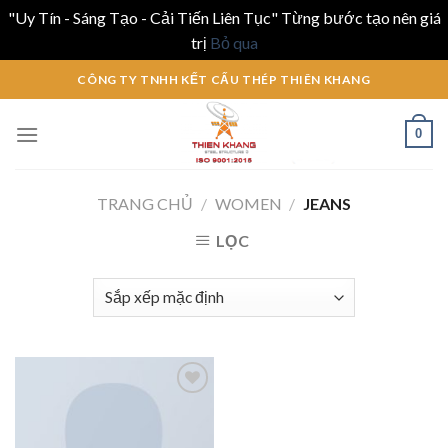
"Uy Tín - Sáng Tạo - Cải Tiến Liên Tục" Từng bước tạo nên giá
trị
Bỏ qua
Skip
CÔNG TY TNHH KẾT CẤU THÉP THIÊN KHANG
to
content
0
TRANG CHỦ
/
WOMEN
/
JEANS
LỌC
Add to