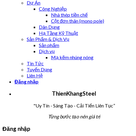
Dự Án
Công Nghiệp
Nhà thép tiền chế
Cột đơn thân (mono pole)
Dân Dụng
Hạ Tầng Kỹ Thuật
Sản Phẩm & Dịch Vụ
Sản phẩm
Dịch vụ
Mạ kẽm nhúng nóng
Tin Tức
Tuyển Dụng
Liên Hệ
Đăng nhập
T
hien
K
hang
S
teel
"Uy Tín - Sáng Tạo - Cải Tiến Liên Tục”
Từng bước tạo nên giá trị
Đăng nhập