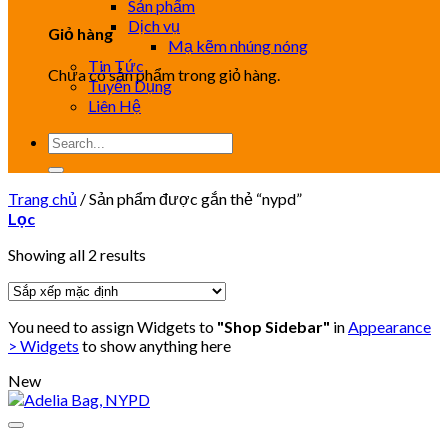
Sản phẩm
Dịch vụ
Giỏ hàng
Mạ kẽm nhúng nóng
Tin Tức
Chưa có sản phẩm trong giỏ hàng.
Tuyển Dụng
Liên Hệ
Tìm
kiếm:
Trang chủ
/
Sản phẩm được gắn thẻ “nypd”
Lọc
Showing all 2 results
You need to assign Widgets to
"Shop Sidebar"
in
Appearance
> Widgets
to show anything here
New