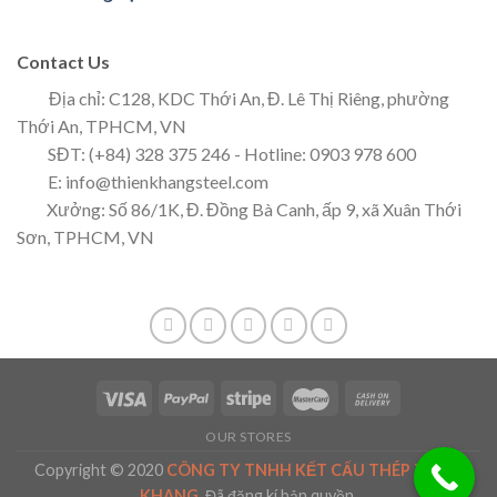
Contact Us
Địa chỉ: C128, KDC Thới An, Đ. Lê Thị Riêng, phường
Thới An, TPHCM, VN
SĐT: (+84) 328 375 246 - Hotline: 0903 978 600
E: info@thienkhangsteel.com
Xưởng: Số 86/1K, Đ. Đồng Bà Canh, ấp 9, xã Xuân Thới
Sơn, TPHCM, VN
OUR STORES
Copyright © 2020
CÔNG TY TNHH KẾT CẤU THÉP THIÊN
KHANG
.
Đã đăng kí bản quyền.