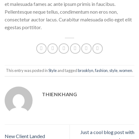
et malesuada fames ac ante ipsum primis in faucibus.
Pellentesque neque tellus, condimentum non eros non,
consectetur auctor lacus. Curabitur malesuada odio eget elit
egestas porttitor.
This entry was posted in
Style
and tagged
brooklyn
,
fashion
,
style
,
women
.
THIENKHANG
Just a cool blog post with
New Client Landed