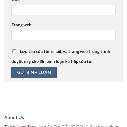
Trang web
Lưu tên của tôi, email, và trang web trong trình
duyệt này cho lần bình luận kế tiếp của tôi.
About Us
T
hien
K
hang
S
teel chuyên GIA CÔNG CƠ KHÍ các sản phẩm