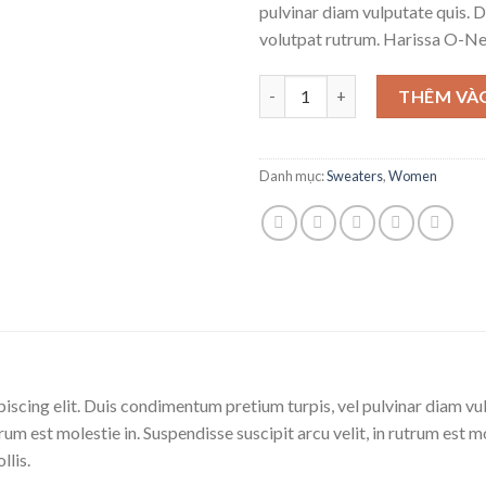
pulvinar diam vulputate quis. 
volutpat rutrum. Harissa O-N
Harissa O-Neck Sweat số lượn
THÊM VÀ
Danh mục:
Sweaters
,
Women
iscing elit. Duis condimentum pretium turpis, vel pulvinar diam vu
trum est molestie in. Suspendisse suscipit arcu velit, in rutrum est m
llis.