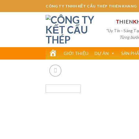
Skip
CÔNG TY TNHH KẾT CẤU THÉP THIÊN KHANG
to
content
T
HIEN
K
"Uy Tín - Sáng Tạ
Từng bước 
H
GIỚI THIỆU
DỰ ÁN
SẢN PHẨ
O
M
E