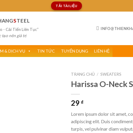
TẢI TÀI LIỆU
HANG
S
TEEL
INFO@THIENKH
o - Cải Tiến Liên Tục”
tạo nên giá trị
M & DỊCH VỤ
TIN TỨC
TUYỂN DỤNG
LIÊN HỆ
TRANG CHỦ
/
SWEATERS
Harissa O-Neck 
Add to
29
₫
wishlist
Lorem ipsum dolor sit amet, c
adipiscing elit. Duis condime
turpis, vel pulvinar diam vulputa