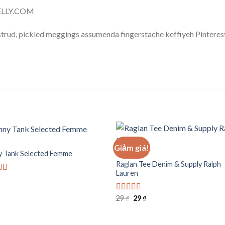
NELLY.COM
trud, pickled meggings assumenda fingerstache keffiyeh Pinterest
Giảm giá!
y Tank Selected Femme
TOPS
Raglan Tee Denim & Supply Ralph
Add to
Add
Lauren
wishlist
wishl
 xếp
g
4.50
Giá
Giá
29
₫
29
₫
Được xếp
gốc
hiện
hạng
5.00
5
là:
tại
sao
29 ₫.
là: