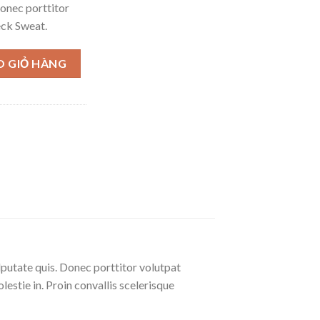
Donec porttitor
eck Sweat.
g
O GIỎ HÀNG
lputate quis. Donec porttitor volutpat
olestie in. Proin convallis scelerisque