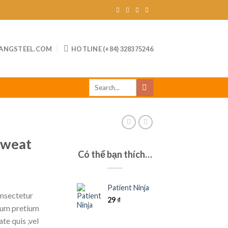
ANGSTEEL.COM
HOTLINE (+84) 328375246
Tìm
kiếm:
Sweat
Có thể bạn thích…
Patient Ninja
onsectetur
29
₫
ntum pretium
te quis ,vel