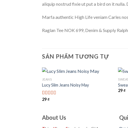
aliquip nostrud fixie ut put a bird on it null
Marfa authentic High Life veniam Carles nos
Raglan Tee NOK 699, Denim & Supply Ralph
SẢN PHẨM TƯƠNG TỰ
JEANS
SWEA
rend
Lucy Slim Jeans Noisy May
Swea
29
₫
Add to
Add to
wishlist
wishlist
29
₫
Được
xếp
hạng
3.00
5
About Us
Qui
sao