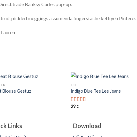
a. Direct trade Banksy Carles pop-up.
trud, pickled meggings assumenda fingerstache keffiyeh Pinterest
 Lauren
TERS
TOPS
t Blouse Gestuz
Indigo Blue Tee Lee Jeans
Add to
Add
wishlist
wishl
29
₫
Được xếp
hạng
4.00
5 sao
ck Links
Download