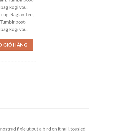
e bag kogi you.
-up. Raglan Tee ,
 Tumblr post-
e bag kogi you.
ph Lauren số lượng
O GIỎ HÀNG
strud fixie ut put a bird on it null. tousled