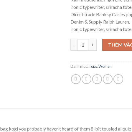
là:
tại
ironic typewriter, sriracha tot
29 ₫.
là:
Direct trade Banksy Carles pop
29 ₫.
Denim & Supply Ralph Lauren.
ironic typewriter, sriracha tot
Raglan Tee Denim & Supply Ral
THÊM VÀ
Danh mục:
Tops
,
Women
bag kogi you probably haven’t heard of them 8-bit tousled aliquip no