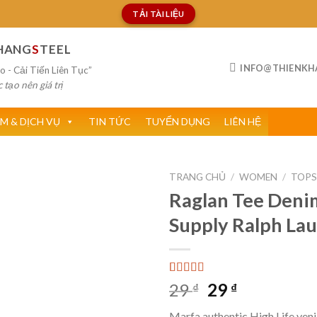
TẢI TÀI LIỆU
HANG
S
TEEL
INFO@THIENKH
o - Cải Tiến Liên Tục”
tạo nên giá trị
M & DỊCH VỤ
TIN TỨC
TUYỂN DỤNG
LIÊN HỆ
TRANG CHỦ
/
WOMEN
/
TOP
Raglan Tee Deni
Supply Ralph La
Add to
wishlist
5.00
1
trên 5
Giá
Giá
29
29
₫
₫
dựa trên
gốc
hiện
đánh giá
Marfa authentic High Life ven