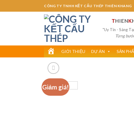
Skip
CÔNG TY TNHH KẾT CẤU THÉP THIÊN KHANG
to
content
T
HIEN
K
"Uy Tín - Sáng Tạ
Từng bước 
H
GIỚI THIỆU
DỰ ÁN
SẢN PHẨ
O
M
Giảm giá!
E