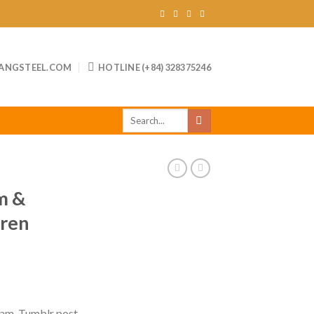
ANGSTEEL.COM
HOTLINE (+84) 328375246
Tìm
kiếm:
S
m &
uren
iam. Tumblr post-