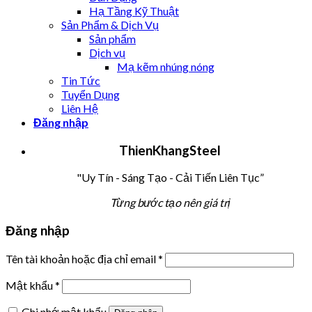
Hạ Tầng Kỹ Thuật
Sản Phẩm & Dịch Vụ
Sản phẩm
Dịch vụ
Mạ kẽm nhúng nóng
Tin Tức
Tuyển Dụng
Liên Hệ
Đăng nhập
T
hien
K
hang
S
teel
"Uy Tín - Sáng Tạo - Cải Tiến Liên Tục”
Từng bước tạo nên giá trị
Đăng nhập
Tên tài khoản hoặc địa chỉ email
*
Mật khẩu
*
Ghi nhớ mật khẩu