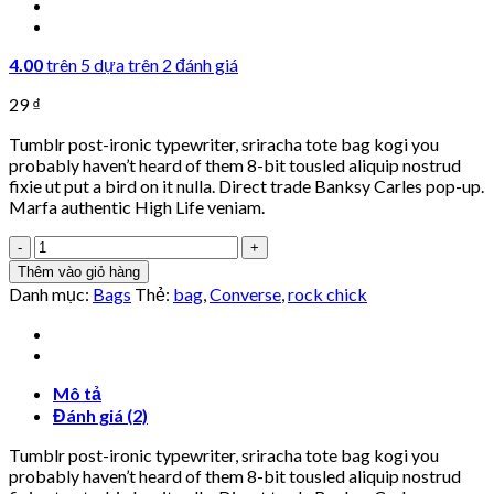
4.00
trên 5 dựa trên
2
đánh giá
29
₫
Tumblr post-ironic typewriter, sriracha tote bag kogi you
probably haven’t heard of them 8-bit tousled aliquip nostrud
fixie ut put a bird on it nulla. Direct trade Banksy Carles pop-up.
Marfa authentic High Life veniam.
Small
Fortune
Thêm vào giỏ hàng
Bag
Danh mục:
Bags
Thẻ:
bag
,
Converse
,
rock chick
Converse
số
lượng
Mô tả
Đánh giá (2)
Tumblr post-ironic typewriter, sriracha tote bag kogi you
probably haven’t heard of them 8-bit tousled aliquip nostrud