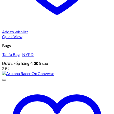
Add to wishlist
Quick View
Bags
Talifa Bag , NYPD
Được xếp hạng
4.00
5 sao
29
₫